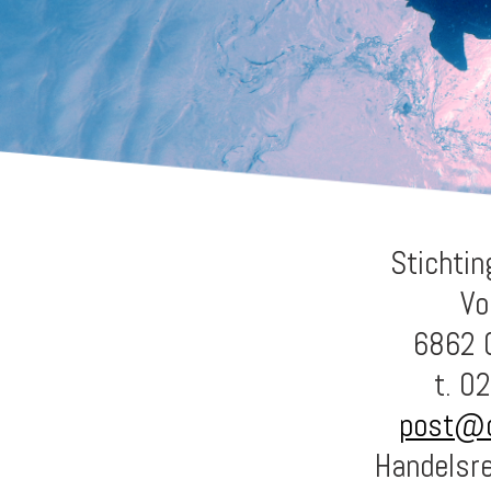
Stichtin
Vo
6862 
t. 0
post@oc
Handelsr